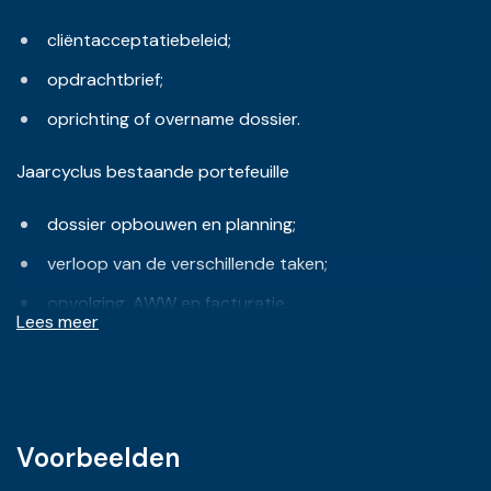
cliëntacceptatiebeleid;
opdrachtbrief;
oprichting of overname dossier.
Jaarcyclus bestaande portefeuille
dossier opbouwen en planning;
verloop van de verschillende taken;
opvolging, AWW en facturatie.
Lees meer
Niet-recurrente opdrachten en personeelsbeleid
eenmalige bijkomende; opdrachten;
(nieuwe) medewerkers;
Voorbeelden
stopzetten relaties.