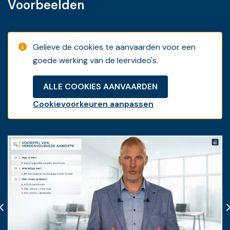
aangifte personenbelasting
aanslagjaar 2026.
Komen
Voorbeelden
hierbij o.a. aan bod:
- Een stand van zaken over de gewijzigde
indieningstermijnen
en het (elektronische) voorstel van
Gelieve de cookies te aanvaarden voor een
vereenvoudigde aangifte.
goede werking van de leervideo's.
- De diverse
geïndexeerde
bedragen en
belastingschalen
ALLE COOKIES AANVAARDEN
- De hervorming van de
aftrek voor autokosten
en de
Cookievoorkeuren aanpassen
fiscale voordelen voor het plaatsen van laadpalen.
- De nieuwe regeling voor
auteursrechten
.
-
Woonkredieten
en levensverzekering: de correcte
aangifte voor aj. 2026