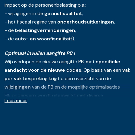
impact op de personenbelasting o.a.:
- wijzigingen in de
gezinsfiscaliteit
,
- het fiscaal regime van
onderhoudsuitkeringen
,
- de
belastingverminderingen
,
- de
auto- en woonfiscaliteit
).
Optimaal invullen aangifte PB !
Wij overlopen de nieuwe aangifte PB, met
specifieke
aandacht voor de nieuwe codes
. Op basis van een
vak
per vak
bespreking krijgt u een overzicht van de
wijzigingen
van de PB en de mogelijke optimalisaties
Elk onderwerp wordt uitgewerkt met diverse
Lees meer
praktijkvoorbeelden.
Vak per vak bespreking
Vak per vak bespreking van de
wijzigingen
in de nieuwe