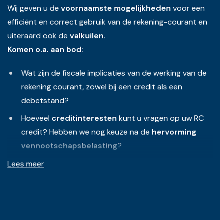
Wij geven u de
voornaamste mogelijkheden
voor een
efficiënt en correct gebruik van de rekening-courant en
uiteraard ook de
valkuilen
.
Komen o.a. aan bod
:
Wat zijn de fiscale implicaties van de werking van de
rekening courant, zowel bij een credit als een
debetstand?
Hoeveel
creditinteresten
kunt u vragen op uw RC
credit? Hebben we nog keuze na de
hervorming
vennootschapsbelasting
?
Wat zijn volgens de fiscus
verdachte boekingen
op
Lees meer
RC?
Kunnen
voordelen alle aard
en/of bezoldigingen
onbeperkt geboekt
worden op de rekening