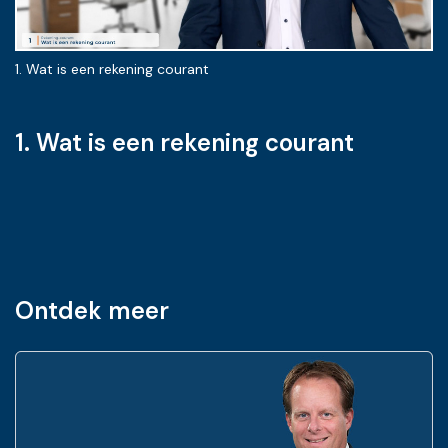
- Wat is een rekening courant
- Boekhoudkundige verwerking
1. Wat is een rekening courant
2.
- Vennootschapsrecht
- Inkomstenbelasting
- De rekening-courant passief
1. Wat is een rekening courant
- De rekening-courant passief
- Successieplanning
- Strafrechtelijk
Attest: opleiding
Ontdek meer