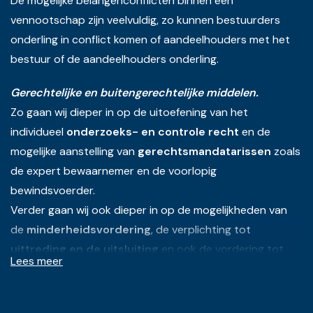
De mogelijke belangenconflicten binnen een
vennootschap zijn veelvuldig, zo kunnen bestuurders
onderling in conflict komen of aandeelhouders met het
bestuur of de aandeelhouders onderling.
Gerechtelijke en buitengerechtelijke middelen.
Zo gaan wij dieper in op de uitoefening van het
individueel
onderzoeks- en controle recht
en de
mogelijke aanstelling van
gerechtsmandatarissen
zoals
de expert bewaarnemer en de voorlopig
bewindsvoerder.
Verder gaan wij ook dieper in op de mogelijkheden van
de
minderheidsvordering
, de verplichting tot
uittreding en de uitsluiting
en ook de vordering tot
Lees meer
nietigheid
van besluiten
.
Naast die
geschillenregeling
gaan wij in ook dieper in
op de
gerechtelijke ontbinding
en de mogelijke